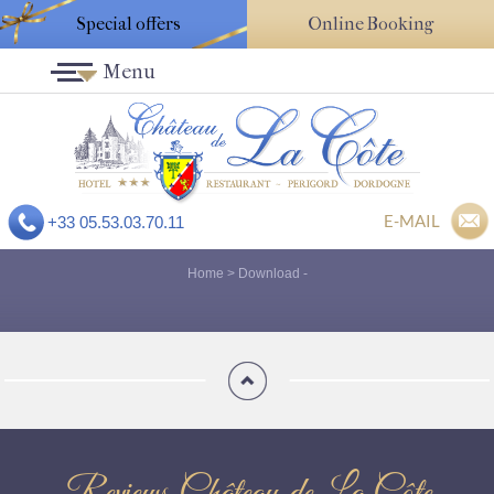
Special offers
Online Booking
Menu
E-MAIL
+33 05.53.03.70.11
Home
>
Download
-